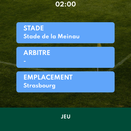
02:00
STADE
Stade de la Meinau
ARBITRE
-
EMPLACEMENT
Strasbourg
JEU