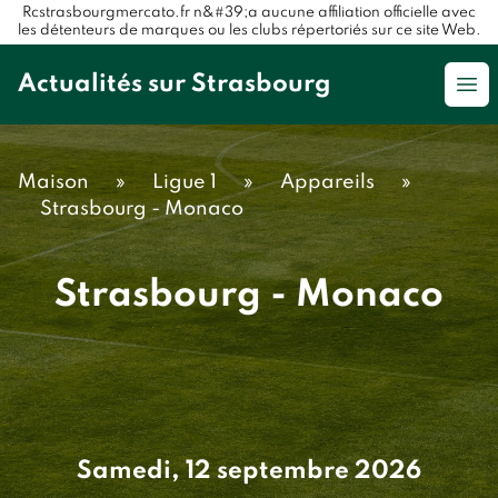
Rcstrasbourgmercato.fr n&#39;a aucune affiliation officielle avec
les détenteurs de marques ou les clubs répertoriés sur ce site Web.
Actualités sur Strasbourg
Op
Maison
»
Ligue 1
»
Appareils
»
Strasbourg - Monaco
Strasbourg - Monaco
Samedi, 12 septembre 2026